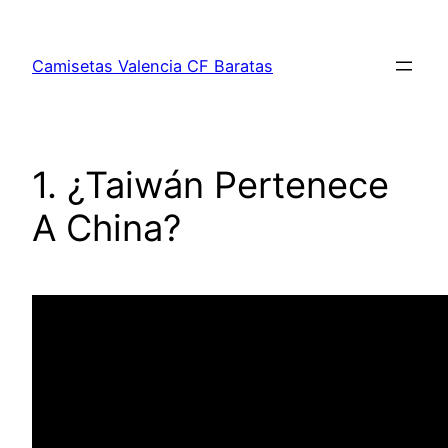
Saltar
al
Camisetas Valencia CF Baratas
contenido
1. ¿Taiwán Pertenece
A China?