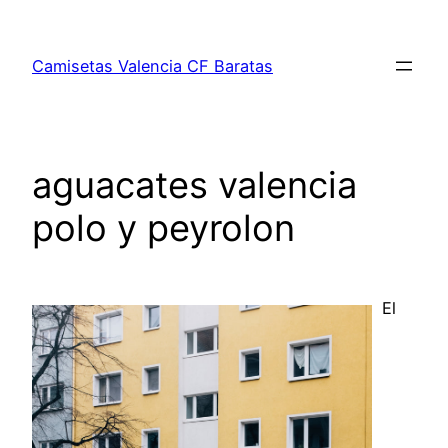
Saltar
al
Camisetas Valencia CF Baratas
contenido
aguacates valencia
polo y peyrolon
El