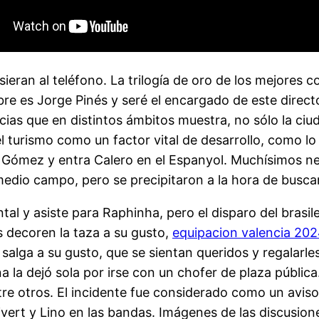
sieran al teléfono. La trilogía de oro de los mejores
e es Jorge Pinés y seré el encargado de este direct
ncias que en distintos ámbitos muestra, no sólo la ciu
el turismo como un factor vital de desarrollo, como l
 Gómez y entra Calero en el Espanyol. Muchísimos nerv
medio campo, pero se precipitaron a la hora de busca
ntal y asiste para Raphinha, pero el disparo del bra
 decoren la taza a su gusto,
equipacion valencia 20
 salga a su gusto, que se sientan queridos y regalar
la dejó sola por irse con un chofer de plaza públic
tre otros. El incidente fue considerado como un aviso 
ivert y Lino en las bandas. Imágenes de las discusio