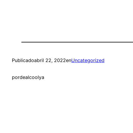
Publicado
abril 22, 2022
en
Uncategorized
por
dealcoolya