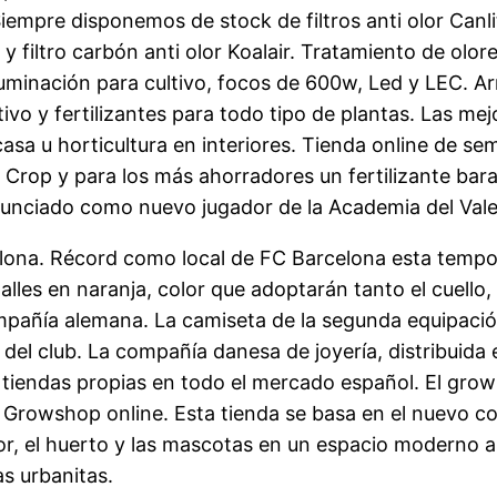
Siempre disponemos de stock de filtros anti olor Canli
filtro carbón anti olor Koalair. Tratamiento de olores
luminación para cultivo, focos de 600w, Led y LEC. A
vo y fertilizantes para todo tipo de plantas. Las mej
sa u horticultura en interiores. Tienda online de s
p Crop y para los más ahorradores un fertilizante ba
nunciado como nuevo jugador de la Academia del Vale
elona. Récord como local de FC Barcelona esta tempor
alles en naranja, color que adoptarán tanto el cuello
ompañía alemana. La camiseta de la segunda equipació
o del club. La compañía danesa de joyería, distribuid
e tiendas propias en todo el mercado español. El gr
r Growshop online. Esta tienda se basa en el nuevo c
rior, el huerto y las mascotas en un espacio moderno 
as urbanitas.