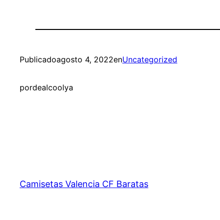
Publicado
agosto 4, 2022
en
Uncategorized
por
dealcoolya
Camisetas Valencia CF Baratas