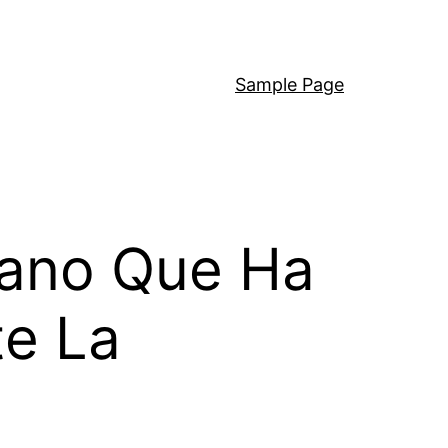
Sample Page
cano Que Ha
e La