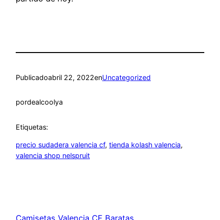
Publicado
abril 22, 2022
en
Uncategorized
por
dealcoolya
Etiquetas:
precio sudadera valencia cf
, 
tienda kolash valencia
, 
valencia shop nelspruit
Camisetas Valencia CF Baratas