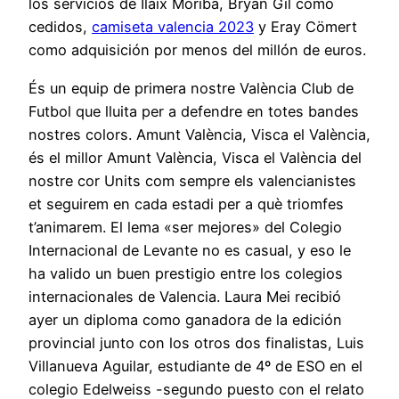
los servicios de Ilaix Moriba, Bryan Gil cómo
cedidos,
camiseta valencia 2023
y Eray Cömert
como adquisición por menos del millón de euros.
És un equip de primera nostre València Club de
Futbol que lluita per a defendre en totes bandes
nostres colors. Amunt València, Visca el València,
és el millor Amunt València, Visca el València del
nostre cor Units com sempre els valencianistes
et seguirem en cada estadi per a què triomfes
t’animarem. El lema «ser mejores» del Colegio
Internacional de Levante no es casual, y eso le
ha valido un buen prestigio entre los colegios
internacionales de Valencia. Laura Mei recibió
ayer un diploma como ganadora de la edición
provincial junto con los otros dos finalistas, Luis
Villanueva Aguilar, estudiante de 4º de ESO en el
colegio Edelweiss -segundo puesto con el relato