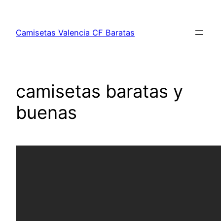
Saltar
al
Camisetas Valencia CF Baratas
contenido
camisetas baratas y
buenas