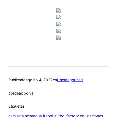
Publicado
agosto 4, 2022
en
Uncategorized
por
dealcoolya
Etiquetas:
camiseta nicaragua futbol
, 
futbol factory equipaciones