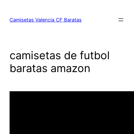
Saltar
al
Camisetas Valencia CF Baratas
contenido
camisetas de futbol
baratas amazon