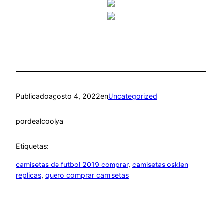
Publicado
agosto 4, 2022
en
Uncategorized
por
dealcoolya
Etiquetas:
camisetas de futbol 2019 comprar
, 
camisetas osklen
replicas
, 
quero comprar camisetas