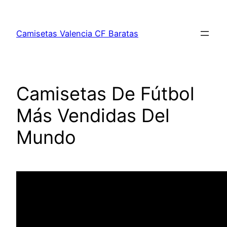
Saltar
al
Camisetas Valencia CF Baratas
contenido
Camisetas De Fútbol
Más Vendidas Del
Mundo