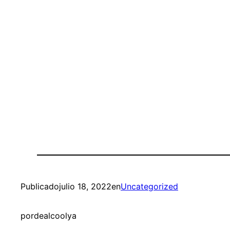
Publicado
julio 18, 2022
en
Uncategorized
por
dealcoolya