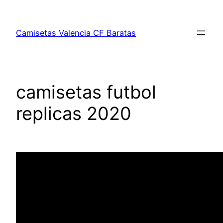
Saltar
al
Camisetas Valencia CF Baratas
contenido
camisetas futbol
replicas 2020