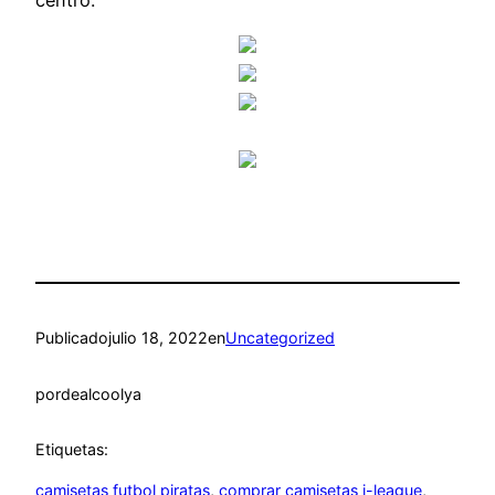
Publicado
julio 18, 2022
en
Uncategorized
por
dealcoolya
Etiquetas:
camisetas futbol piratas
, 
comprar camisetas j-league
, 