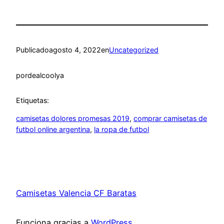
Publicado
agosto 4, 2022
en
Uncategorized
por
dealcoolya
Etiquetas:
camisetas dolores promesas 2019
, 
comprar camisetas de
futbol online argentina
, 
la ropa de futbol
Camisetas Valencia CF Baratas
Funciona gracias a
WordPress