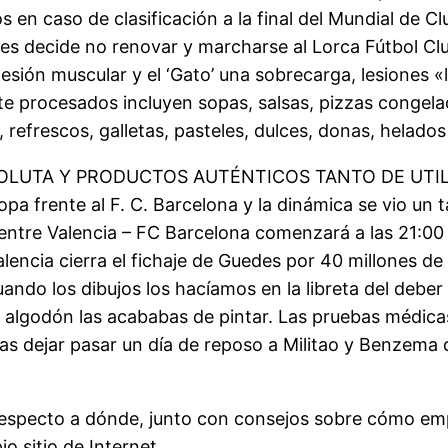
 en caso de clasificación a la final del Mundial de C
es decide no renovar y marcharse al Lorca Fútbol Club
sión muscular y el ‘Gato’ una sobrecarga, lesiones «le
e procesados incluyen sopas, salsas, pizzas congel
s, refrescos, galletas, pasteles, dulces, donas, helad
OLUTA Y PRODUCTOS AUTÉNTICOS TANTO DE UTIL
Copa frente al F. C. Barcelona y la dinámica se vio
a entre Valencia – FC Barcelona comenzará a las 21:0
encia cierra el fichaje de Guedes por 40 millones de e
ndo los dibujos los hacíamos en la libreta del deber s
e algodón las acababas de pintar. Las pruebas médica
as dejar pasar un día de reposo a Militao y Benzema d
 respecto a dónde, junto con consejos sobre cómo e
o sitio de Internet.