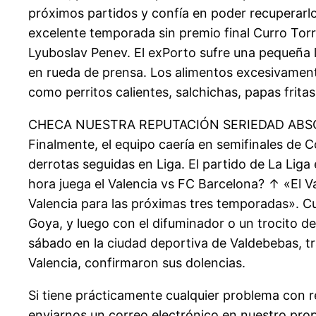
próximos partidos y confía en poder recuperarlos
excelente temporada sin premio final Curro Torr
Lyuboslav Penev. El exPorto sufre una pequeña le
en rueda de prensa. Los alimentos excesivament
como perritos calientes, salchichas, papas frita
CHECA NUESTRA REPUTACIÓN SERIEDAD ABS
Finalmente, el equipo caería en semifinales de 
derrotas seguidas en Liga. El partido de La Lig
hora juega el Valencia vs FC Barcelona? ↑ «El Val
Valencia para las próximas tres temporadas». Cua
Goya, y luego con el difuminador o un trocito d
sábado en la ciudad deportiva de Valdebebas, tr
Valencia, confirmaron sus dolencias.
Si tiene prácticamente cualquier problema con
enviarnos un correo electrónico en nuestro propi