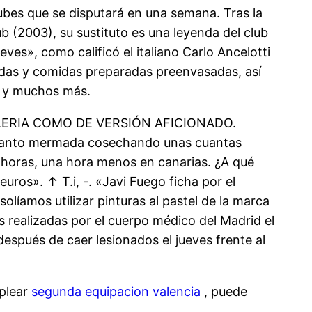
lubes que se disputará en una semana. Tras la
 (2003), su sustituto es una leyenda del club
ves», como calificó el italiano Carlo Ancelotti
adas y comidas preparadas preenvasadas, así
os y muchos más.
ERIA COMO DE VERSIÓN AFICIONADO.
 un tanto mermada cosechando unas cuantas
0 horas, una hora menos en canarias. ¿A qué
uros». ↑ T.i, -. «Javi Fuego ficha por el
olíamos utilizar pinturas al pastel de la marca
s realizadas por el cuerpo médico del Madrid el
espués de caer lesionados el jueves frente al
mplear
segunda equipacion valencia
, puede