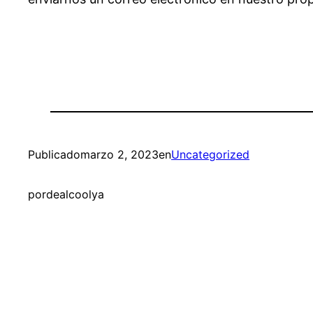
Publicado
marzo 2, 2023
en
Uncategorized
por
dealcoolya