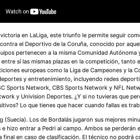
victoria en LaLiga, este triunfo le permite seguir com
ad contra el Deportivo de la Coruña, conocido por aq
equipos pertenecen a la misma Comunidad Autónoma y
rse entre sí las mismas plazas en la competición, tant
ticiones europeas como la Liga de Campeones y la Co
 deportes y entretenimiento, incluyendo redes depor
 NBC Sports Network, CBS Sports Network y NFL Netw
work y Univision Deportes. ¿Y si no tuvieras que per
itivos? Lo que tienes que hacer cuando fallas es tra
org (Suecia). Los de Bordalás jugaron sus mejores minu
s e hizo entrar a Pedri al campo. Ambos se perderán el
 final en caso de clasificación. El técnico no podrá 