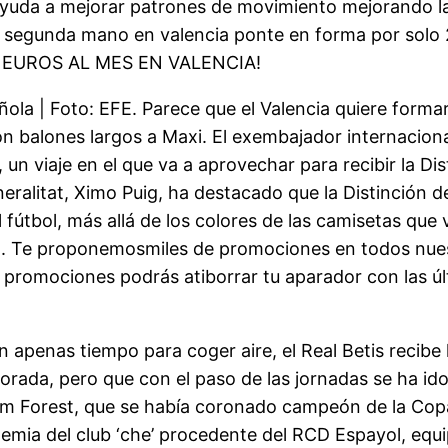
 ayuda a mejorar patrones de movimiento mejorando la f
e segunda mano en valencia ponte en forma por solo 
0 EUROS AL MES EN VALENCIA!
ñola | Foto: EFE. Parece que el Valencia quiere forma
n balones largos a Maxi. El exembajador internacional
un viaje en el que va a aprovechar para recibir la Di
eralitat, Ximo Puig, ha destacado que la Distinción de
 fútbol, más allá de los colores de las camisetas que
 él». Te proponemosmiles de promociones en todos nu
 y promociones podrás atiborrar tu aparador con las 
n apenas tiempo para coger aire, el Real Betis recibe 
orada, pero que con el paso de las jornadas se ha i
m Forest, que se había coronado campeón de la Copa
demia del club ‘che’ procedente del RCD Espayol, equ