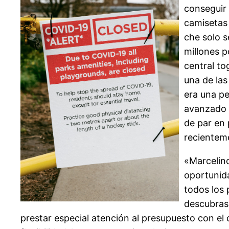
conseguir
camisetas 
che solo s
millones p
central to
una de las
era una pe
avanzado q
de par en 
recienteme
«Marcelino
oportunida
todos los
descubras 
prestar especial atención al presupuesto con el 