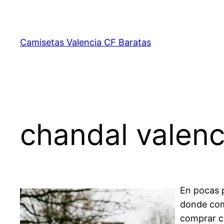
Saltar
al
contenido
Camisetas Valencia CF Baratas
chandal valenc
En pocas 
donde comp
comprar ca