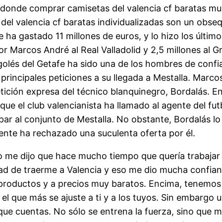
 donde comprar camisetas del valencia cf baratas m
del valencia cf baratas individualizadas son un obse
e ha gastado 11 millones de euros, y lo hizo los últim
or Marcos André al Real Valladolid y 2,5 millones al Gr
golés del Getafe ha sido una de los hombres de confia
 principales peticiones a su llegada a Mestalla. Marco
tición expresa del técnico blanquinegro, Bordalás. E
ue el club valencianista ha llamado al agente del futb
par al conjunto de Mestalla. No obstante, Bordalás lo
nte ha rechazado una suculenta oferta por él.
 me dijo que hace mucho tiempo que quería trabajar
d de traerme a Valencia y eso me dio mucha confianz
 productos y a precios muy baratos. Encima, tenemos
el que más se ajuste a ti y a los tuyos. Sin embargo
que cuentas. No sólo se entrena la fuerza, sino que me