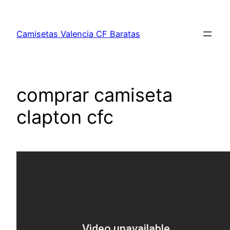
Saltar
al
Camisetas Valencia CF Baratas
contenido
comprar camiseta
clapton cfc