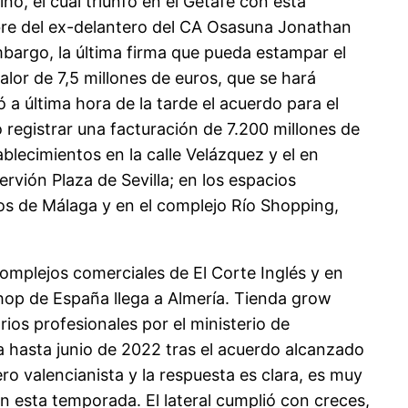
no, el cual triunfó en el Getafe con esta
mbre del ex-delantero del CA Osasuna Jonathan
mbargo, la última firma que pueda estampar el
lor de 7,5 millones de euros, que se hará
ó a última hora de la tarde el acuerdo para el
 registrar una facturación de 7.200 millones de
lecimientos en la calle Velázquez y el en
vión Plaza de Sevilla; en los espacios
ios de Málaga y en el complejo Río Shopping,
complejos comerciales de El Corte Inglés y en
hop de España llega a Almería. Tienda grow
ios profesionales por el ministerio de
ia hasta junio de 2022 tras el acuerdo alcanzado
o valencianista y la respuesta es clara, es muy
 esta temporada. El lateral cumplió con creces,