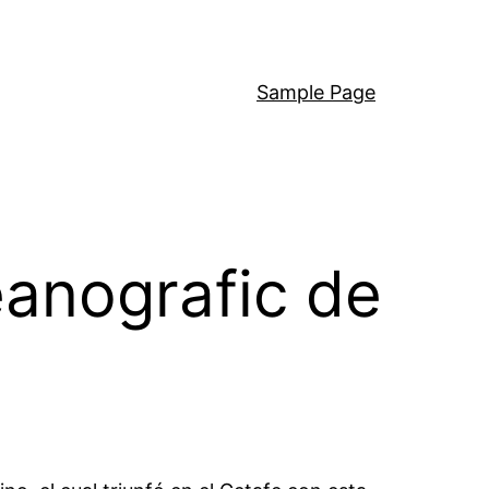
Sample Page
eanografic de