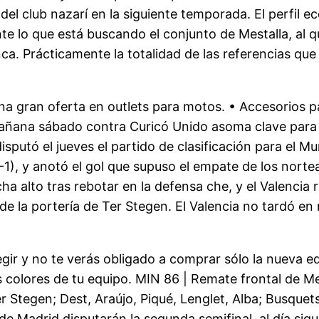
del club nazarí en la siguiente temporada. El perfil e
 lo que está buscando el conjunto de Mestalla, al que
. Prácticamente la totalidad de las referencias que
a gran oferta en outlets para motos. • Accesorios p
 mañana sábado contra Curicó Unido asoma clave para 
 disputó el jueves el partido de clasificación para e
1), y anotó el gol que supuso el empate de los nortea
ha alto tras rebotar en la defensa che, y el Valenci
de la portería de Ter Stegen. El Valencia no tardó 
ir y no te verás obligado a comprar sólo la nueva equ
os colores de tu equipo. MIN 86 | Remate frontal de M
Ter Stegen; Dest, Araújo, Piqué, Lenglet, Alba; Busque
de Madrid disputarán la segunda semifinal, al día sigu