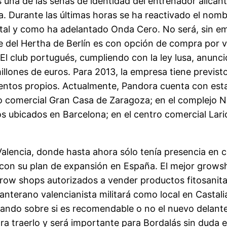
 una de las señas de identidad del entrenador alicanti
a. Durante las últimas horas se ha reactivado el no
i tal y como ha adelantado Onda Cero. No será, sin e
 del Hertha de Berlín es con opción de compra por va
 El club portugués, cumpliendo con la ley lusa, anunci
llones de euros. Para 2013, la empresa tiene previsto
ntos propios. Actualmente, Pandora cuenta con estab
 comercial Gran Casa de Zaragoza; en el complejo Ner
bos ubicados en Barcelona; en el centro comercial Lar
Valencia, donde hasta ahora sólo tenía presencia en 
con su plan de expansión en España. El mejor grows
row shops autorizados a vender productos fitosanitar
canterano valencianista militará como local en Castal
ando sobre si es recomendable o no el nuevo delanter
 traerlo y será importante para Bordalás sin duda en