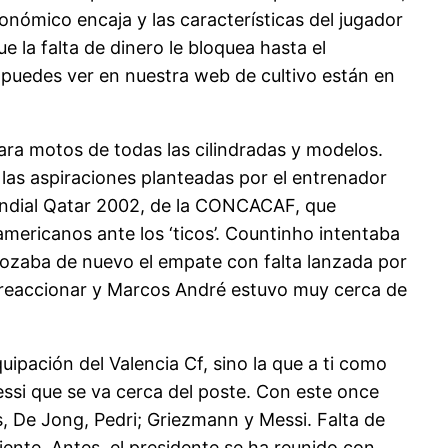
conómico encaja y las características del jugador
 la falta de dinero le bloquea hasta el
 puedes ver en nuestra web de cultivo están en
ara motos de todas las cilindradas y modelos.
las aspiraciones planteadas por el entrenador
l Mundial Qatar 2002, de la CONCACAF, que
mericanos ante los ‘ticos’. Countinho intentaba
a rozaba de nuevo el empate con falta lanzada por
en reaccionar y Marcos André estuvo muy cerca de
ipación del Valencia Cf, sino la que a ti como
essi que se va cerca del poste. Con este once
ts, De Jong, Pedri; Griezmann y Messi. Falta de
iente. Antes, el presidente se ha reunido con