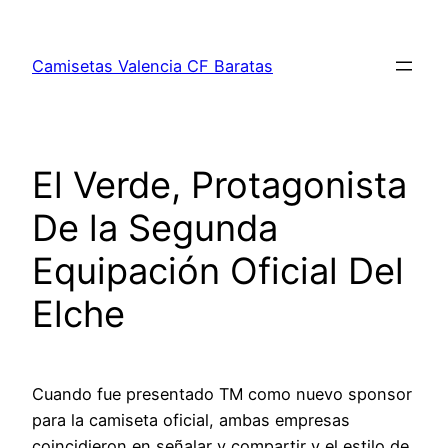
Saltar
al
Camisetas Valencia CF Baratas
contenido
El Verde, Protagonista
De la Segunda
Equipación Oficial Del
Elche
Cuando fue presentado TM como nuevo sponsor
para la camiseta oficial, ambas empresas
coincidieron en señalar y compartir y el estilo de