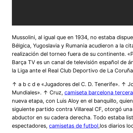
Mussolini, al igual que en 1934, no estaba dispu
Bélgica, Yugoslavia y Rumania acudieron a la cit
realización del torneo fuera de su continente. «P
Barça TV es un canal de televisión español de ám
la Liga ante el Real Club Deportivo de La Coruña 
↑ a b c d e «Jugadores del C. D. Tenerife». ↑ Jo
Mundiales». ↑ Cruz,
camiseta barcelona tercera
nueva etapa, con Luis Aloy en el banquillo, qui
siguiente partido contra Villareal CF, otorgó un
abductor en su cadera derecha. Todo estaba list
espectadores,
camisetas de futbol
,los diarios l