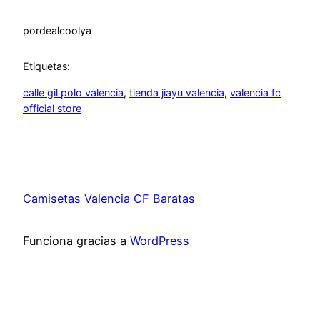
por
dealcoolya
Etiquetas:
calle gil polo valencia
, 
tienda jiayu valencia
, 
valencia fc
official store
Camisetas Valencia CF Baratas
Funciona gracias a
WordPress