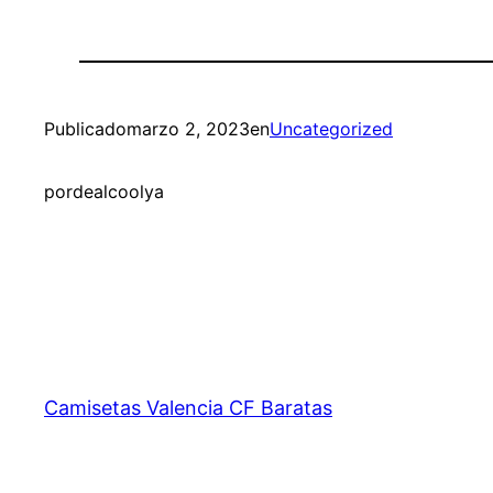
Publicado
marzo 2, 2023
en
Uncategorized
por
dealcoolya
Camisetas Valencia CF Baratas