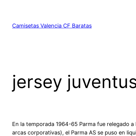
Saltar
al
contenido
Camisetas Valencia CF Baratas
jersey juventu
En la temporada 1964-65 Parma fue relegado a la S
arcas corporativas), el Parma AS se puso en li