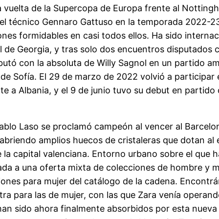
la vuelta de la Supercopa de Europa frente al Nottin
ra el técnico Gennaro Gattuso en la temporada 2022-2
nes formidables en casi todos ellos. Ha sido internac
ol de Georgia, y tras solo dos encuentros disputados 
butó con la absoluta de Willy Sagnol en un partido a
 de Sofía. El 29 de marzo de 2022 volvió a participar 
e a Albania, y el 9 de junio tuvo su debut en partido 
 Pablo Laso se proclamó campeón al vencer al Barcelon
 abriendo amplios huecos de cristaleras que dotan al
 la capital valenciana. Entorno urbano sobre el que h
nada a una oferta mixta de colecciones de hombre y mu
ones para mujer del catálogo de la cadena. Encontrá
tra para las de mujer, con las que Zara venía operand
an sido ahora finalmente absorbidos por esta nueva f