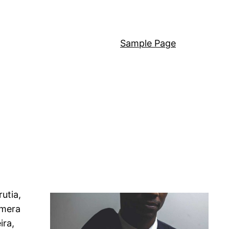
Sample Page
utia,
imera
ira,