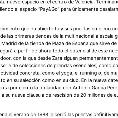
sta nuevo espacio en el centro de Valencia. Termina
diendo al espacio “Pay&Go” para únicamente desalarma
cimiento que ha abierto hoy sus puertas en pleno cor
e las primeras tiendas de la multinacional a escala g
n Madrid de la tienda de Plaza de España que sirve d
egará a partir de ahora todo el potencial de este nue
door, con la que desde Zara siguen permanentemente
 serie de colecciones de prendas esenciales, como co
actividad concreta, como el yoga, el running o, de m
anto en su selección como en su club. En la nueva cat
nta por ciento la titularidad con Antonio García Pér
o a su nueva cláusula de rescisión de 20 millones de 
na el verano de 1988 le cerró las puertas definitiva