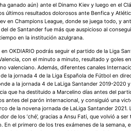
a ganado aún) ante el Dinamo Kiev y luego en el Clás
os últimos resultados dolorosos ante Benfica y Atléti
iev en Champions League, donde se juega todo, y ant
 del de Santander fue más que auspicioso al consegu
iempo en la institución azulgrana.
en OKDIARIO podrás seguir el partido de la Liga Sant
Valencia, con el minuto a minuto, resultado y goles 
rno valenciano. Además, diferentes canales Internaci
 de la jornada 4 de la Liga Española de Fútbol en dire
nde a la jornada 4 de LaLiga Santander 2019-2020 y 
cia que ha destituido a Marcelino días antes del part
os antes del parón internacional, y consiguió una vict
rco de la novena jornada de LaLiga Santander 2021.
r de los ‘ché’, gracias a Ansu Fati, que volvió a ser t
. En el primero de los tres exámenes de la semana, e