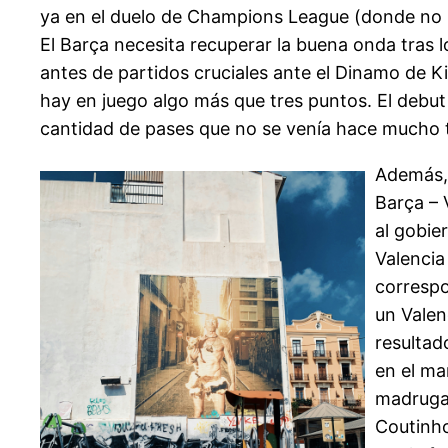
ya en el duelo de Champions League (donde no h
El Barça necesita recuperar la buena onda tras l
antes de partidos cruciales ante el Dinamo de K
hay en juego algo más que tres puntos. El debut
cantidad de pases que no se venía hace mucho t
Además, 
Barça – 
al gobie
Valencia
correspo
un Valen
resultad
en el ma
madrugado
Coutinho