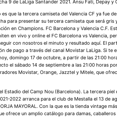
echa 9 de LaLiga Santander 2021. Ansu Fati, Depay y 
o es que la tercera camiseta del Valencia CF ya fue de
ha para presentar su tercera camiseta que será gris y 
ación en Champions. FC Barcelona y Valencia C.F. Esto
iten en vivo y online el FC Barcelona vs Valencia, per
eguir con nosotros el minuto y resultado aquí. El part
ón de pago a través del canal Movistar LaLiga. Si te 
oy, domingo 17 de octubre, a partir de las 21:00 hora
recto el sábado 14 de septiembre a las 21:00 horas po
eradores Movistar, Orange, Jazztel y Mitele, que ofre
el Estadio del Camp Nou (Barcelona). La tercera piel d
a 2021-2022 arranca para el club de Mestalla el 13 
JA MAYORAL. Con la que es la tienda vintage más f
e ofrece un amplio catálogo para damas, caballeros 