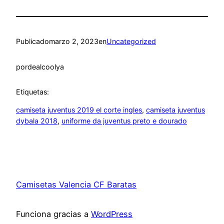
Publicado
marzo 2, 2023
en
Uncategorized
por
dealcoolya
Etiquetas:
camiseta juventus 2019 el corte ingles
, 
camiseta juventus
dybala 2018
, 
uniforme da juventus preto e dourado
Camisetas Valencia CF Baratas
Funciona gracias a
WordPress