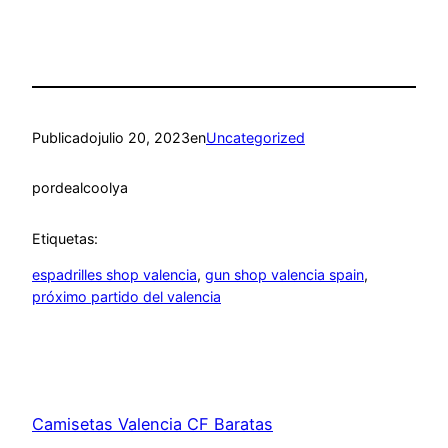
Publicado
julio 20, 2023
en
Uncategorized
por
dealcoolya
Etiquetas:
espadrilles shop valencia
, 
gun shop valencia spain
, 
próximo partido del valencia
Camisetas Valencia CF Baratas