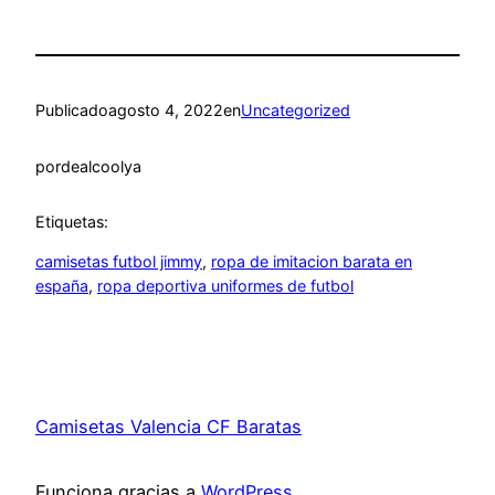
Publicado
agosto 4, 2022
en
Uncategorized
por
dealcoolya
Etiquetas:
camisetas futbol jimmy
, 
ropa de imitacion barata en
españa
, 
ropa deportiva uniformes de futbol
Camisetas Valencia CF Baratas
Funciona gracias a
WordPress