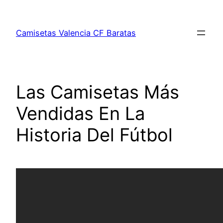
Saltar
al
Camisetas Valencia CF Baratas
contenido
Las Camisetas Más
Vendidas En La
Historia Del Fútbol