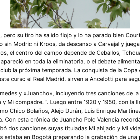
 pero su tiro ha salido flojo y lo ha parado bien Court
po sin Modric ni Kroos, da descanso a Carvajal y jueg
Kroos, el centro del campo depende de Ceballos, Tcho
areció en toda la eliminatoria, o el debate aliment
l club la próxima temporada. La conquista de la Copa 
 este curso el Real Madrid, sirven a Ancelotti para se
omedes y «Juancho», incluyendo tres canciones de la
 y Mi compadre. ”. Luego entre 1920 y 1950, con la l
mo Chico Bolaños, Alejo Durán, Luis Enrique Martíne
a. Con esta crónica de Juancho Polo Valencia recor
 dos canciones suyas tituladas Mi ahijado y Mi vida 
s estaba en Bogotá preparando la grabación de una p