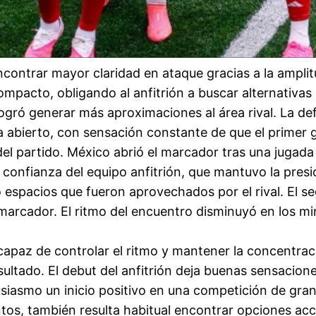
ontrar mayor claridad en ataque gracias a la amplitu
compacto, obligando al anfitrión a buscar alternativas
ogró generar más aproximaciones al área rival. La def
a abierto, con sensación constante de que el primer g
el partido. México abrió el marcador tras una jugada
a confianza del equipo anfitrión, que mantuvo la presi
 espacios que fueron aprovechados por el rival. El s
l marcador. El ritmo del encuentro disminuyó en los m
capaz de controlar el ritmo y mantener la concentració
ultado. El debut del anfitrión deja buenas sensaciones
siasmo un inicio positivo en una competición de gran 
tos, también resulta habitual encontrar opciones a