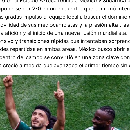
26 en el Estadio Azteca reunió a México y Sudáfrica
ó imponerse por 2-0 en un encuentro que combinó int
 las gradas impulsó al equipo local a buscar el domin
vilidad de sus mediocampistas y la presión alta tras 
 afición y el inicio de una nueva ilusión mundialista.
ivo y transiciones rápidas que intentaban sorprende
ades repartidas en ambas áreas. México buscó abrir e
 El centro del campo se convirtió en una zona clave 
va creció a medida que avanzaba el primer tiempo sin 