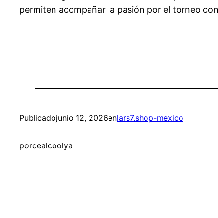
permiten acompañar la pasión por el torneo con es
Publicado
junio 12, 2026
en
lars7.shop-mexico
por
dealcoolya