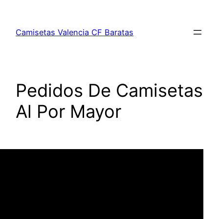
Saltar
al
Camisetas Valencia CF Baratas
contenido
Pedidos De Camisetas
Al Por Mayor