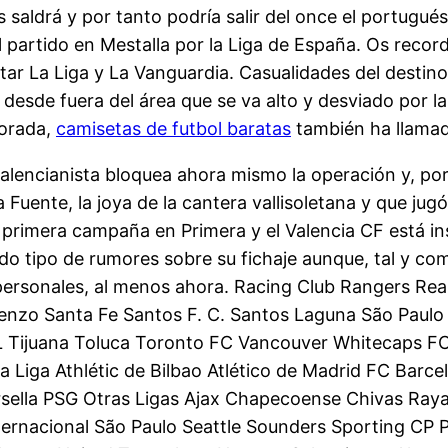
aldrá y por tanto podría salir del once el portugués
 partido en Mestalla por la Liga de España. Os record
tar La Liga y La Vanguardia. Casualidades del destino
 desde fuera del área que se va alto y desviado por la
porada,
camisetas de futbol baratas
también ha llamado
alencianista bloquea ahora mismo la operación y, por 
 Fuente, la joya de la cantera vallisoletana y que jug
 primera campaña en Primera y el Valencia CF está i
do tipo de rumores sobre su fichaje aunque, tal y c
 personales, al menos ahora. Racing Club Rangers Rea
renzo Santa Fe Santos F. C. Santos Laguna São Paulo
NL Tijuana Toluca Toronto FC Vancouver Whitecaps 
Liga Athlétic de Bilbao Atlético de Madrid FC Barce
arsella PSG Otras Ligas Ajax Chapecoense Chivas Ray
ernacional São Paulo Seattle Sounders Sporting CP P