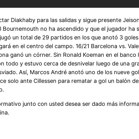
r Diakhaby para las salidas y sigue presente Jeison M
 el Bournemouth no ha ascendido y que el jugador ha
ugó un total de 29 partidos en los que anotó 3 goles.
ará en el centro del campo. 16/21 Barcelona vs. Vale
lona ganó un córner. Sin Ronald Koeman en el banco l
n todo y estuvo cerca de desnivelar luego de una gr
iado. Así, Marcos André anotó uno de los nueve goles
olo ante Cillessen para rematar a gol un balón de D
o.
formativo junto con usted desea ser dado más inform
ina.