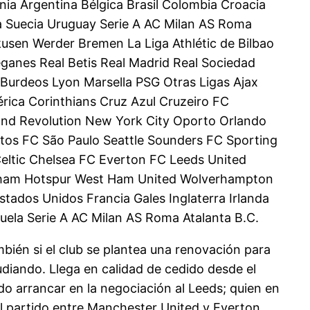
a Argentina Bélgica Brasil Colombia Croacia
ia Suecia Uruguay Serie A AC Milan AS Roma
usen Werder Bremen La Liga Athlétic de Bilbao
ganes Real Betis Real Madrid Real Sociedad
e Burdeos Lyon Marsella PSG Otras Ligas Ajax
érica Corinthians Cruz Azul Cruzeiro FC
nd Revolution New York City Oporto Orlando
antos FC São Paulo Seattle Sounders FC Sporting
eltic Chelsea FC Everton FC Leeds United
enham Hotspur West Ham United Wolverhampton
tados Unidos Francia Gales Inglaterra Irlanda
zuela Serie A AC Milan AS Roma Atalanta B.C.
mbién si el club se plantea una renovación para
udiando. Llega en calidad de cedido desde el
o arrancar en la negociación al Leeds; quien en
el partido entre Manchester United y Everton.