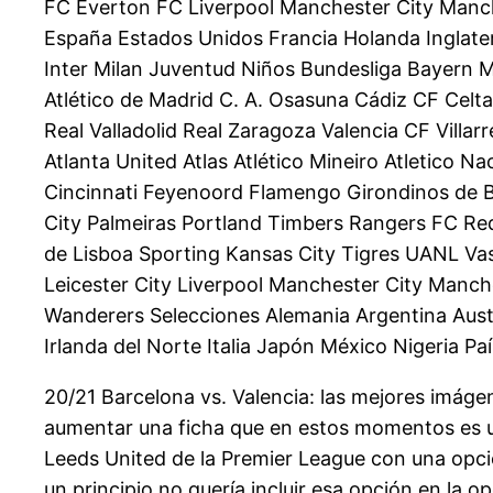
FC Everton FC Liverpool Manchester City Manch
España Estados Unidos Francia Holanda Inglater
Inter Milan Juventud Niños Bundesliga Bayern 
Atlético de Madrid C. A. Osasuna Cádiz CF Celt
Real Valladolid Real Zaragoza Valencia CF Villa
Atlanta United Atlas Atlético Mineiro Atletico 
Cincinnati Feyenoord Flamengo Girondinos de 
City Palmeiras Portland Timbers Rangers FC Red 
de Lisboa Sporting Kansas City Tigres UANL Va
Leicester City Liverpool Manchester City Man
Wanderers Selecciones Alemania Argentina Austr
Irlanda del Norte Italia Japón México Nigeria P
20/21 Barcelona vs. Valencia: las mejores imágen
aumentar una ficha que en estos momentos es una
Leeds United de la Premier League con una opci
un principio no quería incluir esa opción en la 