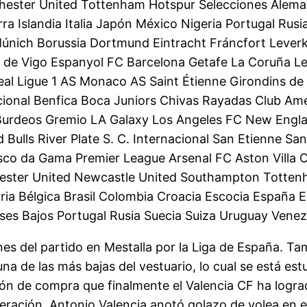
ester United Tottenham Hotspur Selecciones Alemani
ra Islandia Italia Japón México Nigeria Portugal Rus
Múnich Borussia Dortmund Eintracht Fráncfort Leverk
a de Vigo Espanyol FC Barcelona Getafe La Coruña Le
rreal Ligue 1 AS Monaco AS Saint Étienne Girondins d
Nacional Benfica Boca Juniors Chivas Rayadas Club Am
Burdeos Gremio LA Galaxy Los Angeles FC New Engla
Bulls River Plate S. C. Internacional San Etienne S
sco da Gama Premier League Arsenal FC Aston Villa C
chester United Newcastle United Southampton Tott
ia Bélgica Brasil Colombia Croacia Escocia España Es
aíses Bajos Portugal Rusia Suecia Suiza Uruguay Vene
es del partido en Mestalla por la Liga de España. Ta
 de las más bajas del vestuario, lo cual se está est
ón de compra que finalmente el Valencia CF ha lograd
operación. Antonio Valencia anotó golazo de volea en 