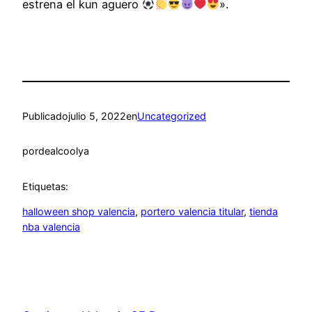
estrena el kun aguero
».
Publicado
julio 5, 2022
en
Uncategorized
por
dealcoolya
Etiquetas:
halloween shop valencia
, 
portero valencia titular
, 
tienda
nba valencia