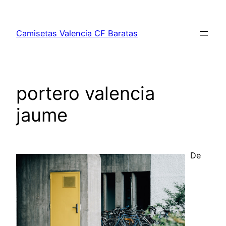
Saltar
al
Camisetas Valencia CF Baratas
contenido
portero valencia
jaume
De