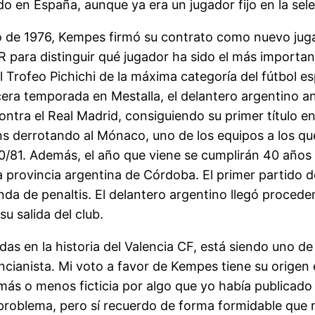
o en España, aunque ya era un jugador fijo en la sel
 de 1976, Kempes firmó su contrato como nuevo jugad
 para distinguir qué jugador ha sido el más important
 el Trofeo Pichichi de la máxima categoría del fútbol 
cera temporada en Mestalla, el delantero argentino ano
ontra el Real Madrid, consiguiendo su primer título en
 derrotando al Mónaco, uno de los equipos a los que
/81. Además, el año que viene se cumplirán 40 años d
a provincia argentina de Córdoba. El primer partido 
anda de penaltis. El delantero argentino llegó proced
u salida del club.
s en la historia del Valencia CF, está siendo uno de 
cianista. Mi voto a favor de Kempes tiene su origen 
más o menos ficticia por algo que yo había publicado
problema, pero sí recuerdo de forma formidable que m