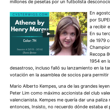
millones de pesetas por un futbolista desconocid
En agosto
por SUPER
a recibir
En su ter
de 1979 c
Champions
Recopa 80
1954 en l
desastroso, incluso falló su lanzamiento en la t
votación en la asamblea de socios para permitir s
Mario Alberto Kempes, una de las grandes leyenda
Peter Lim como máximo accionista del club valen
valencianista. Kempes me quería dar una paliza 
entonces, Insisto, no recuerdo dónde estaba el 