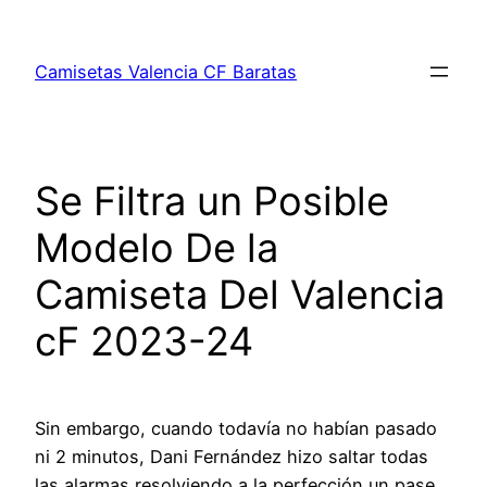
Saltar
al
Camisetas Valencia CF Baratas
contenido
Se Filtra un Posible
Modelo De la
Camiseta Del Valencia
cF 2023-24
Sin embargo, cuando todavía no habían pasado
ni 2 minutos, Dani Fernández hizo saltar todas
las alarmas resolviendo a la perfección un pase