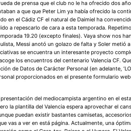
 rueda de prensa que el club no le ha ofrecido dos añ
taban a que que Peter Lim ya había ofrecido la cont
do en el Cádiz CF el natural de Daimiel ha convencid
idido a repescarlo de cara a esta temporada. Repetimo
temporada 19.20 (excepto finales). Vaya show nos han
ulista, Messi anotó un golazo de falta y Soler metió a
niciativas se encuentra un interesante proyecto comp
acoge los encuentros del centenario Valencia CF. Qu
ción de Datos de Carácter Personal (en adelante, ‘LO
rsonal proporcionados en el presente formulario web, 
la presentación del mediocampista argentino en el est
ro la plantilla del Valencia espera aprovechar el ca
unque puedan existir bastantes camisetas, accesorios,
s que vas a ver en está página. Actualmente, una ópti