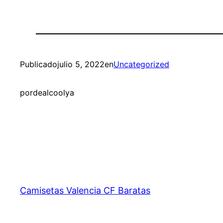
Publicado
julio 5, 2022
en
Uncategorized
por
dealcoolya
Camisetas Valencia CF Baratas