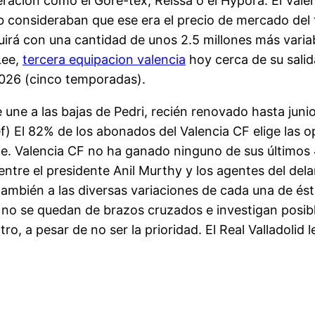
eración como el Gore-tex, Reissa o el Hypora. El Vale
ub consideraban que ese era el precio de mercado del
uirá con una cantidad de unos 2.5 millones más variab
Lee,
tercera equipacion valencia
hoy cerca de su salid
 2026 (cinco temporadas).
se une a las bajas de Pedri, recién renovado hasta j
) El 82% de los abonados del Valencia CF elige las 
nte. Valencia CF no ha ganado ninguno de sus último
ntre el presidente Anil Murthy y los agentes del dela
o también a las diversas variaciones de cada una de é
s no se quedan de brazos cruzados e investigan posi
tro, a pesar de no ser la prioridad. El Real Valladolid