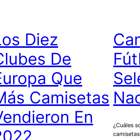
Los Diez
Cam
Clubes De
Fút
Europa Que
Sel
Más Camisetas
Nac
Vendieron En
¿Cuáles s
2022
camisetas