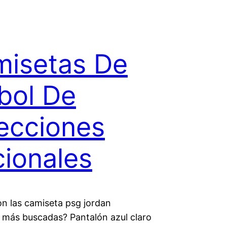
isetas De
bol De
ecciones
ionales
on las camiseta psg jordan
 más buscadas? Pantalón azul claro