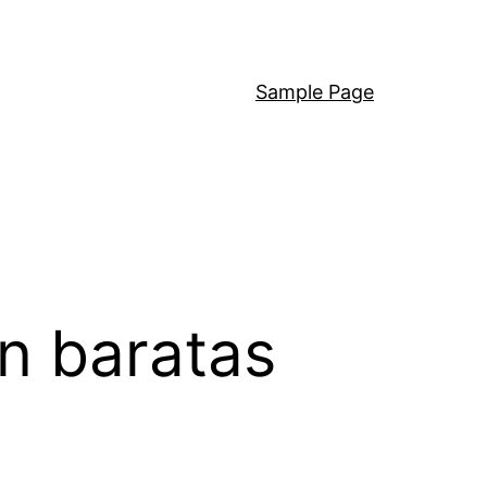
Sample Page
on baratas