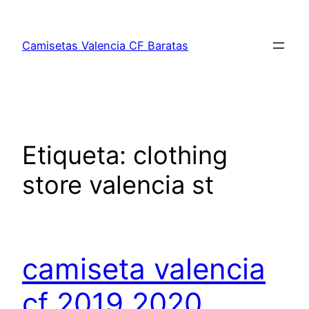
Saltar
al
Camisetas Valencia CF Baratas
contenido
Etiqueta:
clothing
store valencia st
camiseta valencia
cf 2019 2020