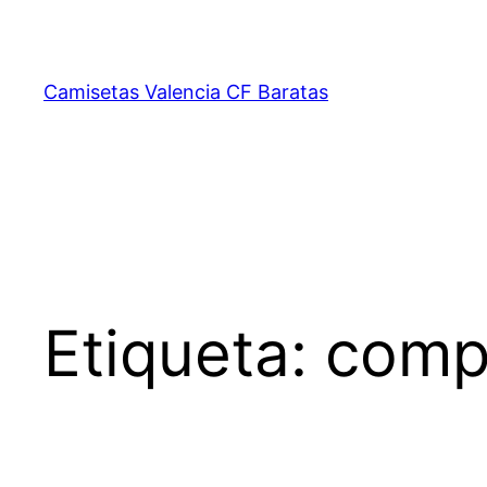
Saltar
al
contenido
Camisetas Valencia CF Baratas
Etiqueta:
compr