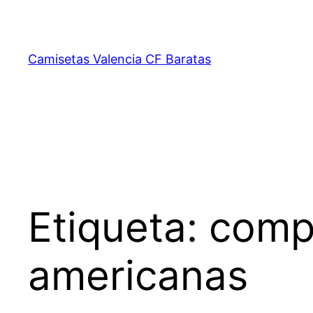
Saltar
al
contenido
Camisetas Valencia CF Baratas
Etiqueta:
compr
americanas