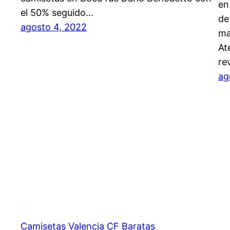
en
el 50% seguido…
de
agosto 4, 2022
ma
At
re
ag
Camisetas Valencia CF Baratas