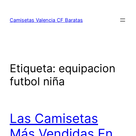
Saltar
al
Camisetas Valencia CF Baratas
contenido
Etiqueta:
equipacion
futbol niña
Las Camisetas
Más Vendidas En