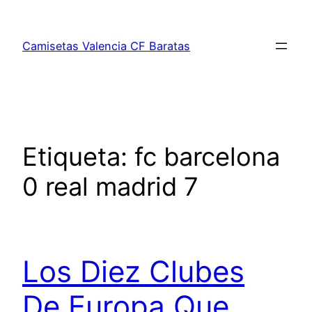
Saltar
al
Camisetas Valencia CF Baratas
contenido
Etiqueta:
fc barcelona
0 real madrid 7
Los Diez Clubes
De Europa Que