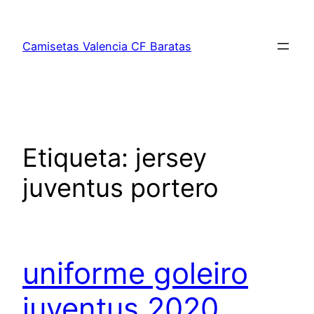
Saltar
al
Camisetas Valencia CF Baratas
contenido
Etiqueta:
jersey
juventus portero
uniforme goleiro
juventus 2020