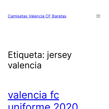
Saltar
al
Camisetas Valencia CF Baratas
contenido
Etiqueta:
jersey
valencia
valencia fc
uniforme 2020