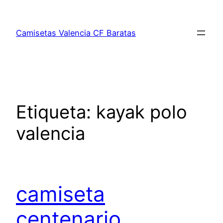
Saltar
al
Camisetas Valencia CF Baratas
contenido
Etiqueta:
kayak polo
valencia
camiseta
centenario