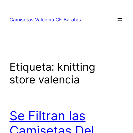
Saltar
al
Camisetas Valencia CF Baratas
contenido
Etiqueta:
knitting
store valencia
Se Filtran las
Camisetas Del